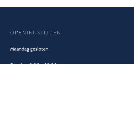
OPENINGSTIJDEN
Maandag gesloten
Dinsdag 12:00 - 22:00
Woensdag 12:00 - 22:00
Donderdag 12:00 - 22:00
Vrijdag 12:00 - 23:00
Zaterdag 11:00 - 23:00